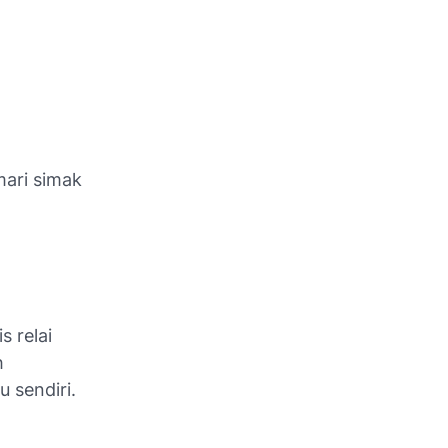
mari simak
s relai
h
u sendiri.