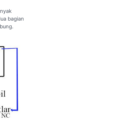
anyak
dua bagian
ubung.