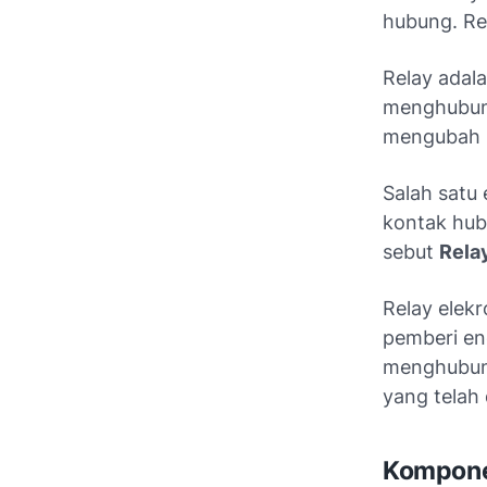
hubung. Rel
Relay adal
menghubung
mengubah k
Salah satu
kontak hubu
sebut
Rela
Relay elekr
pemberi en
menghubung
yang telah 
Kompone