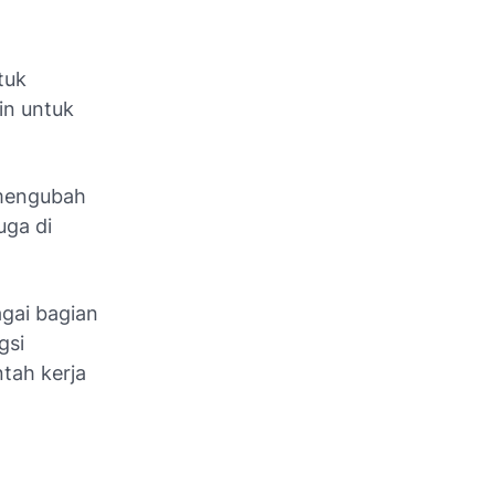
tuk
in untuk
 mengubah
uga di
agai bagian
gsi
tah kerja