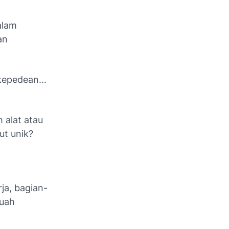
alam
an
kepedean...
 alat atau
ut unik?
ja, bagian-
buah