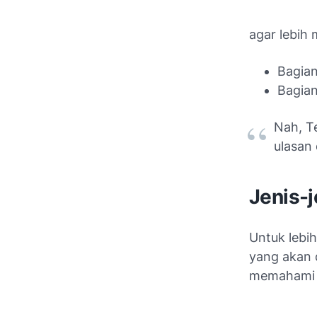
agar lebih 
Bagia
Bagia
Nah, Te
ulasan
Jenis-j
Untuk lebih
yang akan d
memahami ba