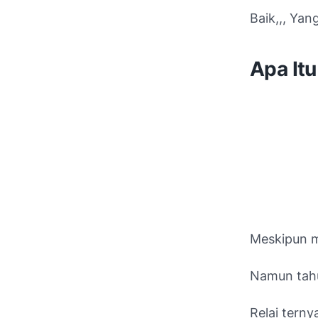
Baik,,, Ya
Apa Itu
Meskipun m
Namun tah
Relai tern