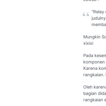
"Relay
judulny
membah
Mungkin Sob
xixixi
Pada kesem
komponen ke
Karena kom
rangkaian.
Oleh karena
bagian did
rangkaian e