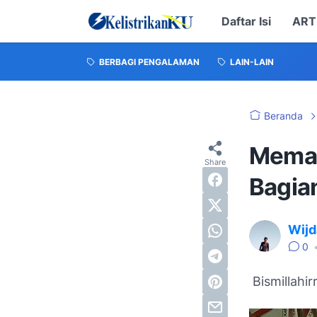
Daftar Isi
ART
BERBAGI PENGALAMAN
LAIN-LAIN
Beranda
Memah
Bagian
Wijd
0
Bismillahi