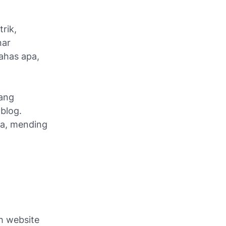
rik,
nar
bahas apa,
jang
blog.
ca, mending
h website