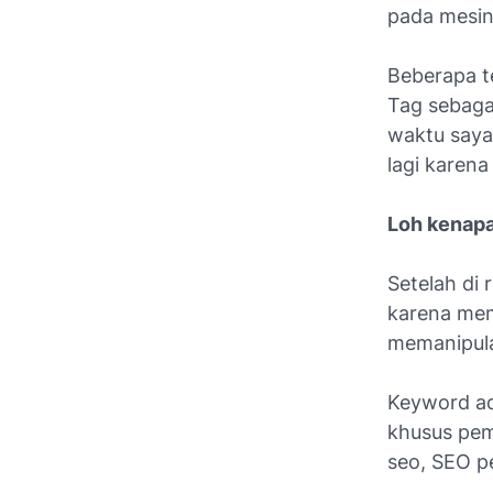
pada mesin 
Beberapa t
Tag sebaga
waktu saya
lagi karena
Loh kenapa
Setelah di 
karena me
memanipula
Keyword ada
khusus pem
seo, SEO p