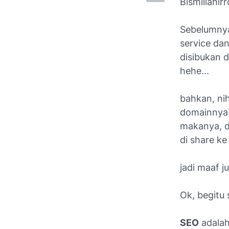
Bismillahi
Sebelumnya
service dan
disibukan d
hehe...
bahkan, nih
domainnya.
makanya, d
di share ke 
jadi maaf j
Ok, begitu 
SEO
adalah