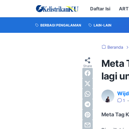
Daftar Isi
ART
BERBAGI PENGALAMAN
LAIN-LAIN
Beranda
Meta 
lagi u
Wijd
1
Meta Tag K