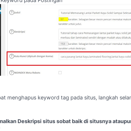
 Keyword pada Postingan
bat menghapus keyword tag pada situs, langkah sela
alkan Deskripsi situs sobat baik di situsnya ataup
"