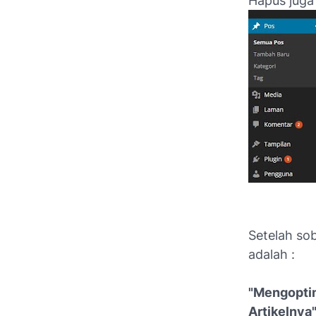
Hapus juga
Setelah so
adalah :
"Mengoptim
Artikelnya