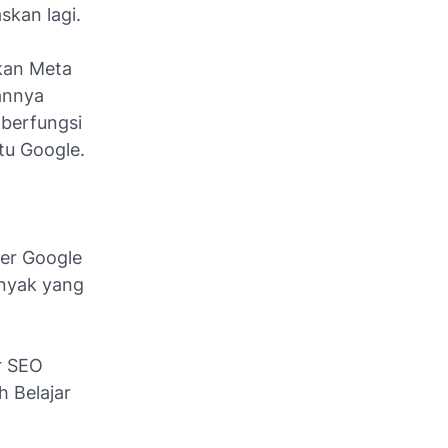
skan lagi.
kan Meta
annya
berfungsi
itu Google.
ter Google
nyak yang
r SEO
 Belajar