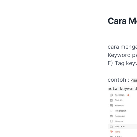
Cara M
cara menga
Keyword pad
F) Tag key
contoh :
<m
meta keyword