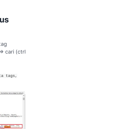
tus
tag
 cari (ctrl
ta tags,