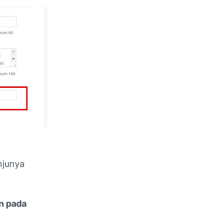
njunya
un pada