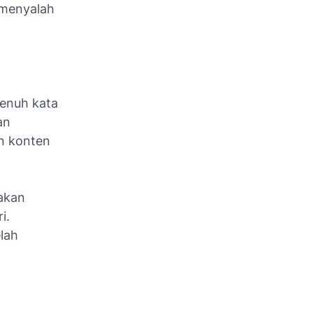
 menyalah
penuh kata
an
n konten
akan
i.
lah