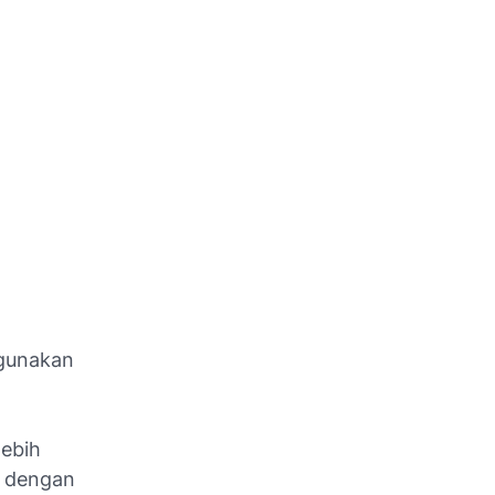
gunakan
lebih
. dengan