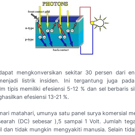
dapat mengkonversikan sekitar 30 persen dari ene
enjadi listrik insiden. Ini tergantung juga pada
lm tipis memiliki efesiensi 5-12 % dan sel berbaris sil
hasilkan efesiensi 13-21 %.
sinari matahari, umunya satu panel surya komersial m
earah (DC) sebesar ),5 sampai 1 Volt. Jumlah te
il dan tidak mungkin mengyakiti manusia. Selain tida