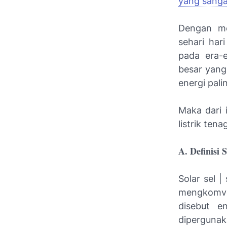
yang sanga
Dengan me
sehari har
pada era-
besar yang
energi palin
Maka dari 
listrik ten
A.
Definisi S
Solar sel |
mengkomver
disebut e
dipergunak