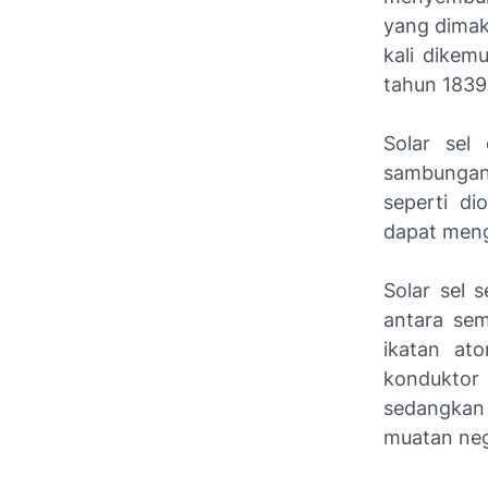
yang dimaks
kali dikem
tahun 1839
Solar sel
sambungan.
seperti di
dapat meng
Solar sel 
antara sem
ikatan at
konduktor
sedangkan 
muatan neg