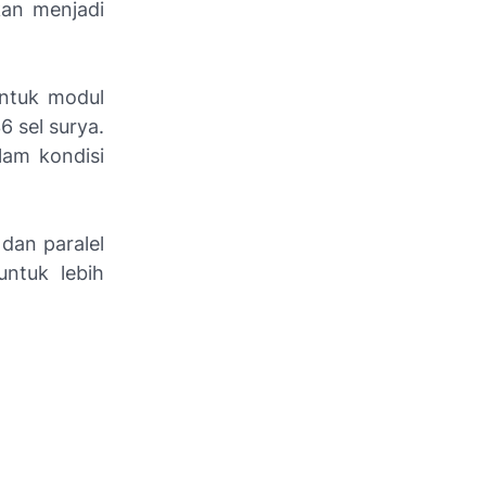
kan menjadi
entuk modul
6 sel surya.
lam kondisi
dan paralel
ntuk lebih