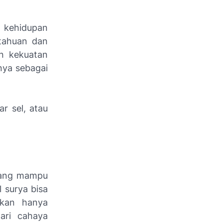
 kehidupan
etahuan dan
n kekuatan
nya sebagai
r sel, atau
s yang mampu
 surya bisa
ukan hanya
dari cahaya