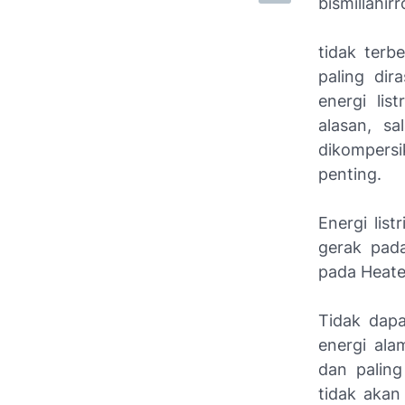
bismillahi
tidak terb
paling di
energi lis
alasan, sa
dikompersi
penting.
Energi lis
gerak pada
pada Heater
Tidak dapa
energi ala
dan paling
tidak akan