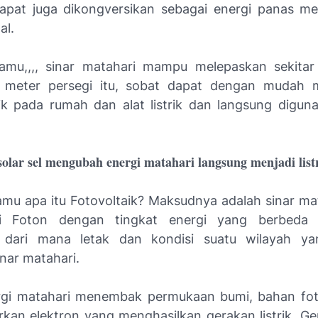
apat juga dikongversikan sebagai energi panas mel
al.
amu,,,, sinar matahari mampu melepaskan sekitar
r meter persegi itu, sobat dapat dengan mudah m
trik pada rumah dan alat listrik dan langsung digun
olar sel mengubah energi matahari langsung menjadi list
mu apa itu Fotovoltaik? Maksudnya adalah sinar ma
ari Foton dengan tingkat energi yang berbeda 
 dari mana letak dan kondisi suatu wilayah ya
nar matahari.
rgi matahari menembak permukaan bumi, bahan foto
an elektron yang menghasilkan gerakan listrik. Ger