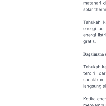
matahari d
solar therm
Tahukah k
energi pe
energi lis
gratis.
Bagaimana s
Tahukah ka
terdiri d
speaktrum
langsung si
Ketika ene
menyemburk