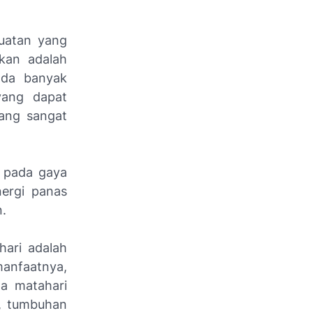
buatan yang
kan adalah
 ada banyak
 yang dapat
yang sangat
n pada gaya
nergi panas
n.
hari adalah
manfaatnya,
pa matahari
i, tumbuhan