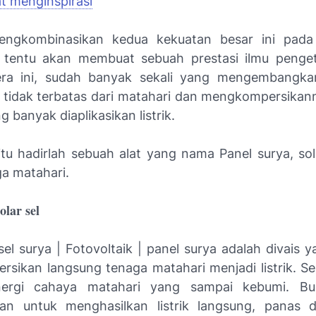
t menginspirasi
ngkombinasikan kedua kekuatan besar ini pada
i tentu akan membuat sebuah prestasi ilmu peng
era ini, sudah banyak sekali yang mengembangka
 tidak terbatas dari matahari dan mengkompersikan
g banyak diaplikasikan listrik.
itu hadirlah sebuah alat yang nama Panel surya, sola
aga matahari.
olar sel
 sel surya | Fotovoltaik | panel surya adalah divai
sikan langsung tenaga matahari menjadi listrik. Sel
nergi cahaya matahari yang sampai kebumi. B
an untuk menghasilkan listrik langsung, panas 