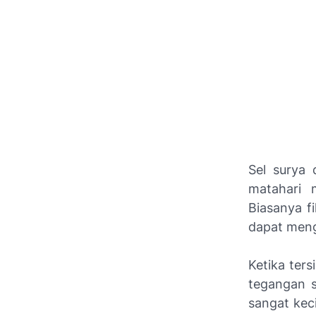
Sel surya 
matahari m
Biasanya fi
dapat meng
Ketika ter
tegangan s
sangat kec