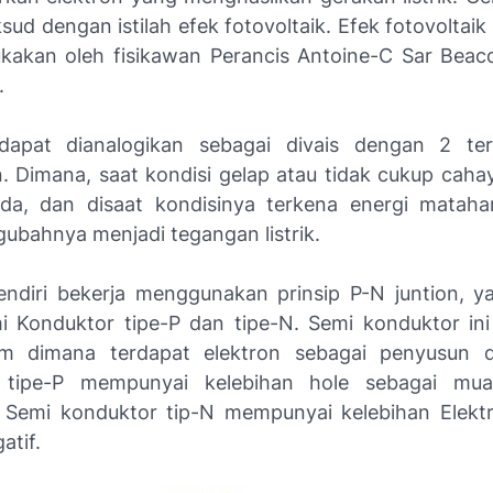
ud dengan istilah efek fotovoltaik. Efek fotovoltaik
ukakan oleh fisikawan Perancis Antoine-C Sar Beac
.
 dapat dianalogikan sebagai divais dengan 2 ter
 Dimana, saat kondisi gelap atau tidak cukup caha
oda, dan disaat kondisinya terkena energi mataha
ubahnya menjadi tegangan listrik.
sendiri bekerja menggunakan prinsip P-N juntion, ya
i Konduktor tipe-P dan tipe-N. Semi konduktor ini t
om dimana terdapat elektron sebagai penyusun d
 tipe-P mempunyai kelebihan hole sebagai muat
Semi konduktor tip-N mempunyai kelebihan Elekt
atif.