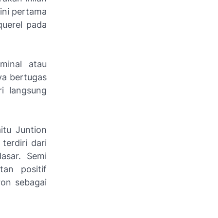
 ini pertama
querel pada
minal atau
ya bertugas
ri langsung
itu Juntion
erdiri dari
asar. Semi
an positif
ron sebagai