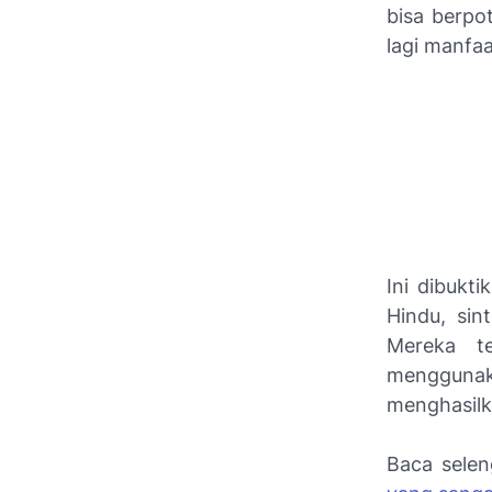
bisa berpo
lagi manfa
Ini dibukt
Hindu, sin
Mereka t
menggunak
menghasilka
Baca sele