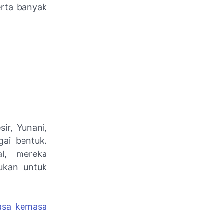
erta banyak
ir, Yunani,
gai bentuk.
l, mereka
ukan untuk
masa kemasa