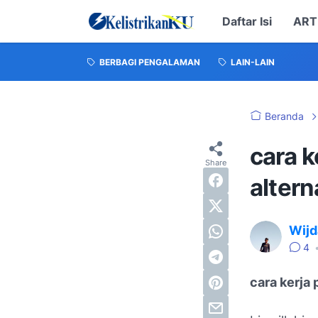
Daftar Isi
ART
BERBAGI PENGALAMAN
LAIN-LAIN
Beranda
cara k
altern
Wijd
4
cara kerja 