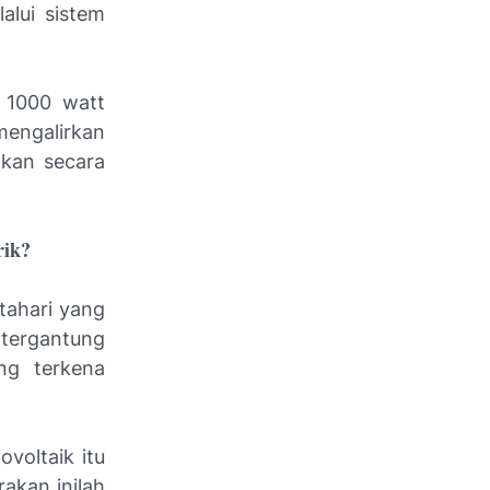
alui sistem
 1000 watt
engalirkan
akan secara
rik?
tahari yang
tergantung
ng terkena
voltaik itu
akan inilah