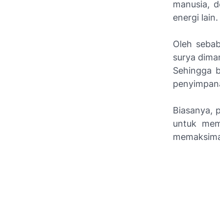
manusia, d
energi lain.
Oleh sebab
surya diman
Sehingga b
penyimpana
Biasanya, 
untuk mem
memaksimal