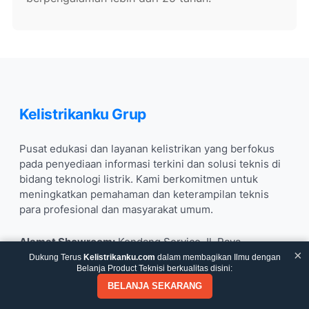
Kelistrikanku Grup
Pusat edukasi dan layanan kelistrikan yang berfokus
pada penyediaan informasi terkini dan solusi teknis di
bidang teknologi listrik. Kami berkomitmen untuk
meningkatkan pemahaman dan keterampilan teknis
para profesional dan masyarakat umum.
Alamat Showroom:
Kondang Service Jl. Raya
×
Sukamerang, Sukalilah, Kec. Cibatu, Kabupaten Garut,
Dukung Terus
Kelistrikanku.com
dalam membagikan Ilmu dengan
Belanja Product Teknisi berkualitas disini:
Indonesia
BELANJA SEKARANG