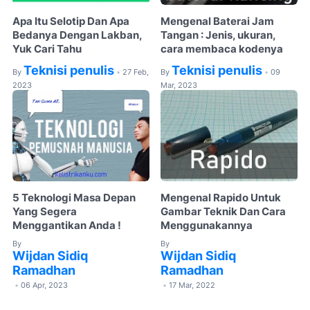
Apa Itu Selotip Dan Apa
Mengenal Baterai Jam
Bedanya Dengan Lakban,
Tangan : Jenis, ukuran,
Yuk Cari Tahu
cara membaca kodenya
Teknisi penulis
Teknisi penulis
By
27 Feb,
By
09
•
•
2023
Mar, 2023
5 Teknologi Masa Depan
Mengenal Rapido Untuk
Yang Segera
Gambar Teknik Dan Cara
Menggantikan Anda !
Menggunakannya
By
By
Wijdan Sidiq
Wijdan Sidiq
Ramadhan
Ramadhan
06 Apr, 2023
17 Mar, 2022
•
•