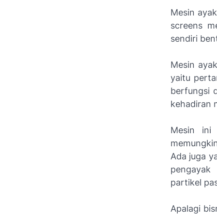
Mesin ayak
screens m
sendiri ben
Mesin ayak
yaitu pert
berfungsi 
kehadiran m
Mesin ini
memungkink
Ada juga ya
pengayak 
partikel pas
Apalagi bi