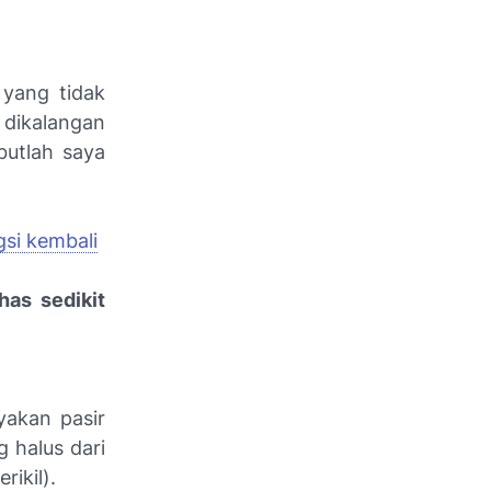
 yang tidak
 dikalangan
butlah saya
si kembali
as sedikit
yakan pasir
 halus dari
rikil).