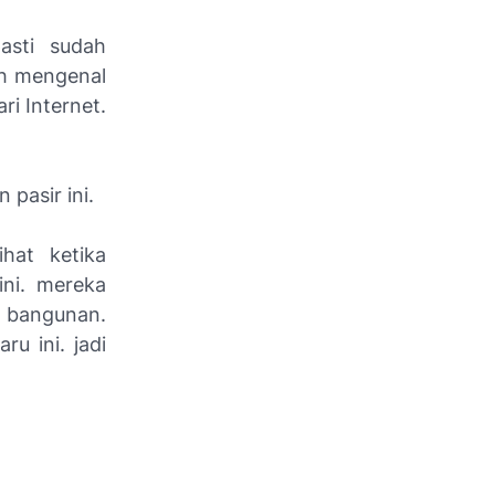
asti sudah
ih mengenal
i Internet.
pasir ini.
hat ketika
ni. mereka
 bangunan.
u ini. jadi