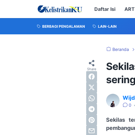
Daftar Isi
ART
BERBAGI PENGALAMAN
LAIN-LAIN
Beranda
Sekil
serin
Wijd
0
Sekilas t
pembangu