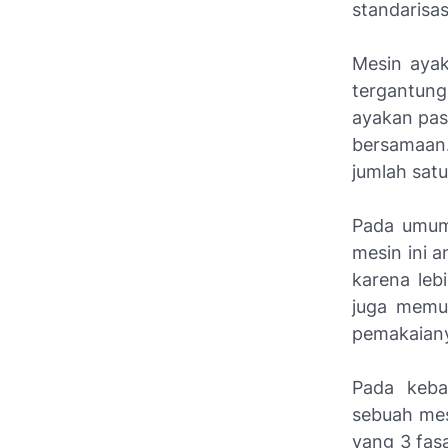
standarisa
Mesin ayak
tergantung
ayakan pas
bersamaan
jumlah satu
Pada umumn
mesin ini a
karena leb
juga memu
pemakaiany
Pada keba
sebuah mesi
yang 3 fas