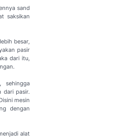
rennya sand
t saksikan
ebih besar,
yakan pasir
a dari itu,
angan.
, sehingga
dari pasir.
Disini mesin
ang dengan
enjadi alat