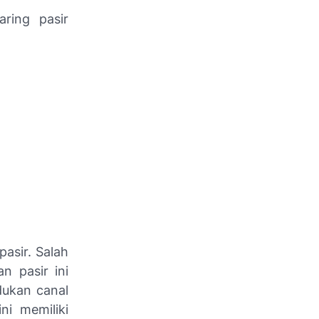
ring pasir
pasir. Salah
n pasir ini
dukan canal
i memiliki