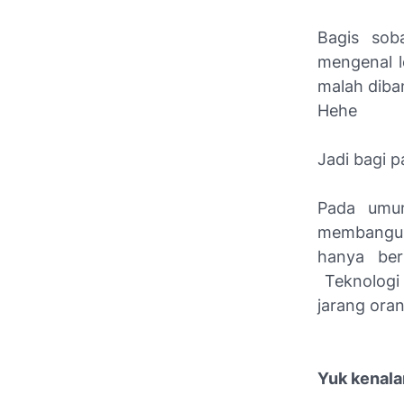
Bagis sob
mengenal l
malah diba
Hehe
Jadi bagi p
Pada umum
membangun
hanya ber
Teknologi 
jarang ora
Yuk kenala