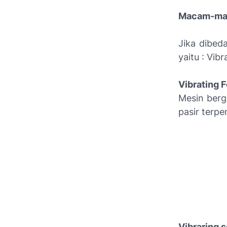
Macam-mac
Jika dibed
yaitu : Vib
Vibrating 
Mesin berg
pasir terp
Vibraring 