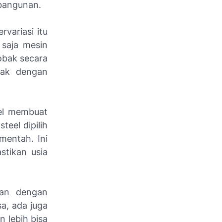
mbangunan.
variasi itu
 saja mesin
obak secara
yak dengan
eel membuat
teel dipilih
mentah. Ini
tikan usia
gan dengan
sa, ada juga
 lebih bisa