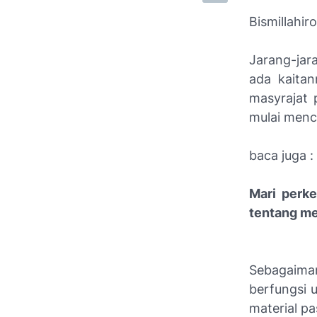
Bismillahi
Jarang-jar
ada kaitan
masyrajat 
mulai menc
baca juga :
Mari perk
tentang me
Sebagaiman
berfungsi 
material pa