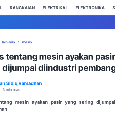
L
RANGKAIAN
ELEKTRIKAL
ELEKTRONIKA
S
lain-lain
mesin
as tentang mesin ayakan pasi
g dijumpai diindustri pemba
an Sidiq Ramadhan
•
3
min read
entang mesin ayakan pasir yang sering dijumpai 
nan