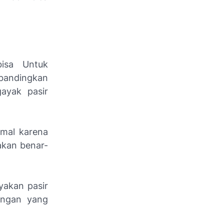
isa Untuk
ibandingkan
ayak pasir
imal karena
akan benar-
yakan pasir
bangan yang