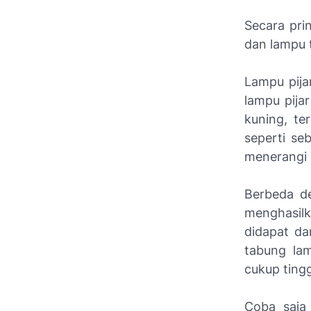
Secara prin
dan lampu t
Lampu pija
lampu pija
kuning, te
seperti se
menerangi 
Berbeda de
menghasilk
didapat da
tabung la
cukup tingg
Coba saja