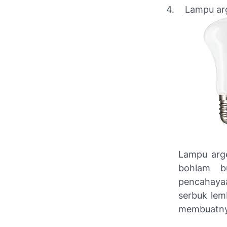
4.
Lampu ar
Lampu arge
bohlam b
pencahayaa
serbuk lem
membuatnya