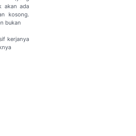
ak akan ada
an kosong.
en bukan
if kerjanya
uknya