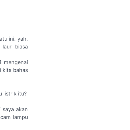
tu ini. yah,
laur biasa
ui mengenai
i kita bahas
istrik itu?
i saya akan
acam lampu