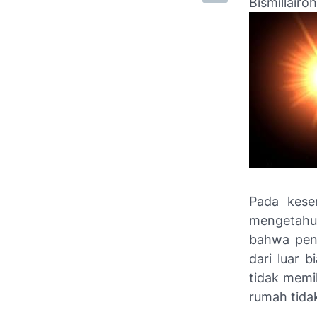
Bismillair
Pada kese
mengetahui
bahwa peng
dari luar b
tidak memi
rumah tida