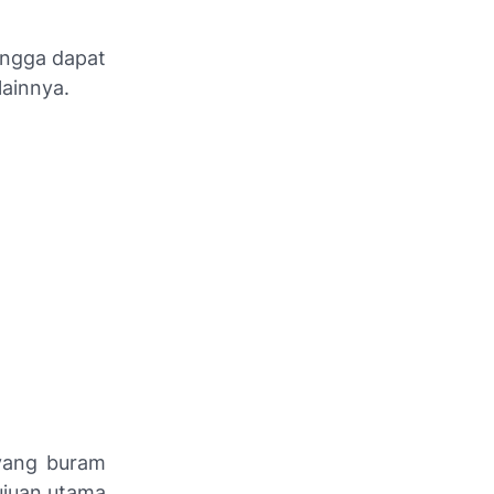
hingga dapat
lainnya.
yang buram
tujuan utama