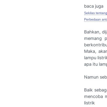
baca juga
Sekilas tentan
Perbedaan anta
Bahkan, dij
memang pe
berkontrib
Maka, akan
lampu listr
apa itu lamp
Namun sebe
Baik sebag
mencoba m
listrik