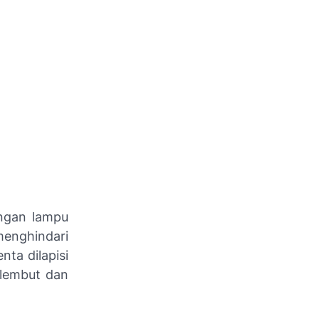
engan lampu
nghindari
ta dilapisi
 lembut dan