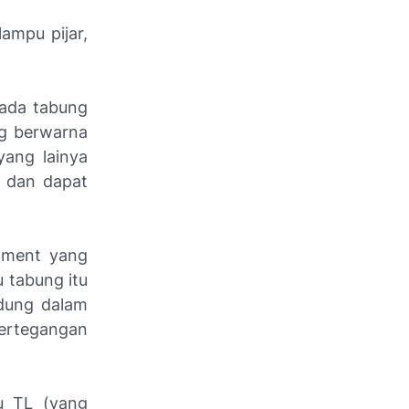
lampu pijar,
pada tabung
ng berwarna
yang lainya
r dan dapat
lament yang
 tabung itu
ndung dalam
ertegangan
u TL (yang