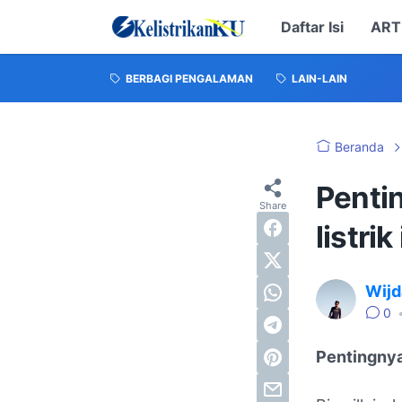
Daftar Isi
ART
BERBAGI PENGALAMAN
LAIN-LAIN
Beranda
Penti
listrik 
Wijd
0
Pentingnya