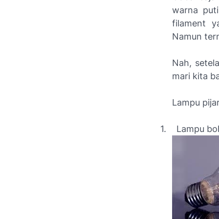
warna puti
filament 
Namun terny
Nah, setel
mari kita b
Lampu pijar
1.
Lampu bo